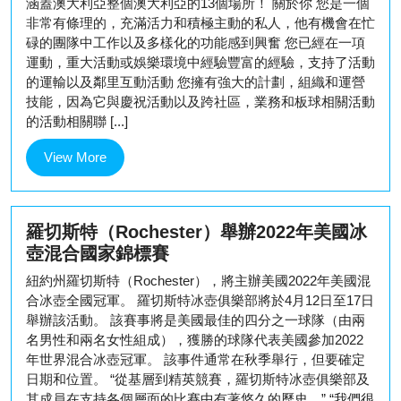
涵蓋澳大利亞整個澳大利亞的13個場所！ 關於你 您是一個
非常有條理的，充滿活力和積極主動的私人，他有機會在忙
碌的團隊中工作以及多樣化的功能感到興奮 您已經在一項
運動，重大活動或娛樂環境中經驗豐富的經驗，支持了活動
的運輸以及鄰里互動活動 您擁有強大的計劃，組織和運營
技能，因為它與慶祝活動以及跨社區，業務和板球相關活動
的活動相關聯 [...]
View
View More
More
羅切斯特（Rochester）舉辦2022年美國冰
壺混合國家錦標賽
紐約州羅切斯特（Rochester），將主辦美國2022年美國混
合冰壺全國冠軍。 羅切斯特冰壺俱樂部將於4月12日至17日
舉辦該活動。 該賽事將是美國最佳的四分之一球隊（由兩
名男性和兩名女性組成），獲勝的球隊代表美國參加2022
年世界混合冰壺冠軍。 該事件通常在秋季舉行，但要確定
日期和位置。 “從基層到精英競賽，羅切斯特冰壺俱樂部及
其成員在支持各個層面的比賽中有著悠久的歷史。” “我們很