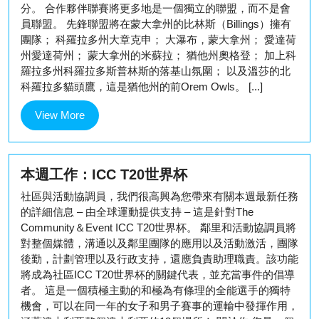
分。 合作夥伴聯賽將更多地是一個獨立的聯盟，而不是會
員聯盟。 先鋒聯盟將在蒙大拿州的比林斯（Billings）擁有
團隊； 科羅拉多州大章克申； 大瀑布，蒙大拿州； 愛達荷
州愛達荷州； 蒙大拿州的米蘇拉； 猶他州奧格登； 加上科
羅拉多州科羅拉多斯普林斯的落基山氛圍； 以及溫莎的北
科羅拉多貓頭鷹，這是猶他州的前Orem Owls。 [...]
View
View More
More
本週工作：ICC T20世界杯
社區與活動協調員，我們很高興為您帶來有關本週最新任務
的詳細信息 – 由全球運動提供支持 – 這是針對The
Community＆Event ICC T20世界杯。 鄰里和活動協調員將
對整個媒體，溝通以及鄰里團隊的應用以及活動激活，團隊
後勤，計劃管理以及行政支持，還應負責助理職責。該功能
將成為社區ICC T20世界杯的關鍵代表，並充當事件的倡導
者。 這是一個積極主動的和極為有條理的全能選手的獨特
機會，可以在同一年的女子和男子賽事的運輸中發揮作用，