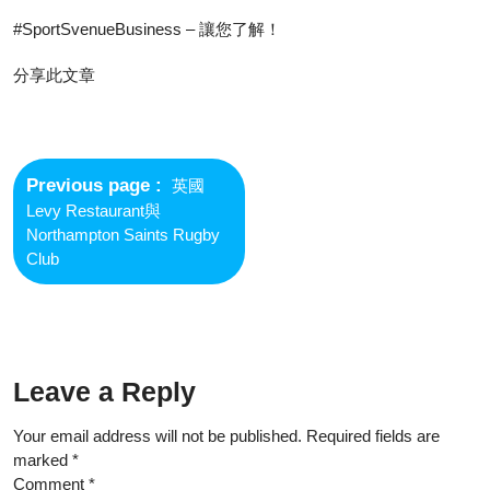
#SportSvenueBusiness – 讓您了解！
分享此文章
Post
navigation
Previous
Previous page
英國
post:
Levy Restaurant與
Northampton Saints Rugby
Club
Leave a Reply
Your email address will not be published.
Required fields are
marked
*
Comment
*