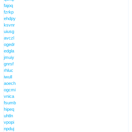
fajoq
fzrkp
ehdpy
ksvnr
uiusg
avczl
ogedr
edgla
jmuiy
gnrsf
rhluc
iwull
aoech
ogcmi
vnica
fsumb
hipeq
uhtln
vpopi
npduj