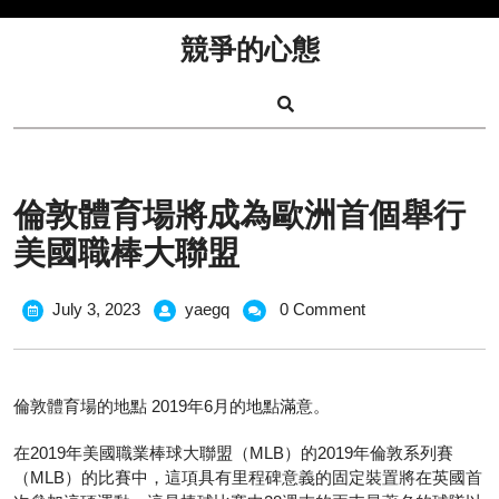
Skip
to
競爭的心態
content
倫敦體育場將成為歐洲首個舉行
美國職棒大聯盟
July
倫
July 3, 2023
yaegq
0 Comment
3,
敦
2023
體
育
倫敦體育場的地點 2019年6月的地點滿意。
場
將
在2019年美國職業棒球大聯盟（MLB）的2019年倫敦系列賽
成
（MLB）的比賽中，這項具有里程碑意義的固定裝置將在英國首
為