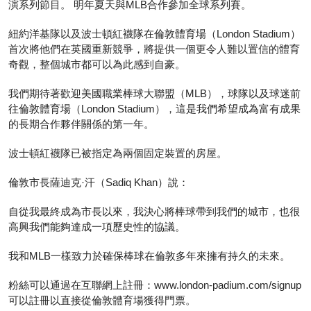
演系列節目。 明年夏天與MLB合作參加全球系列賽。
紐約洋基隊以及波士頓紅襪隊在倫敦體育場（London Stadium）
首次將他們在英國重新競爭，將提供一個更令人難以置信的體育
奇觀，整個城市都可以為此感到自豪。
我們期待著歡迎美國職業棒球大聯盟（MLB），球隊以及球迷前
往倫敦體育場（London Stadium），這是我們希望成為富有成果
的長期合作夥伴關係的第一年。
波士頓紅襪隊已被指定為兩個固定裝置的房屋。
倫敦市長薩迪克·汗（Sadiq Khan）說：
自從我最終成為市長以來，我決心將棒球帶到我們的城市，也很
高興我們能夠達成一項歷史性的協議。
我和MLB一樣致力於確保棒球在倫敦多年來擁有持久的未來。
粉絲可以通過在互聯網上註冊：www.london-padium.com/signup
可以註冊以直接從倫敦體育場獲得門票。