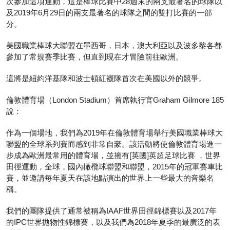
次參加這項運動，這是棒球比賽中28週末的兩支最著名的球隊以
歐
及2019年6月29日的兩支最著名的球隊之間的雙打比賽的一部
洲
分。
首
個
美國職業棒球大聯盟在墨西哥，日本，澳大利亞以及波多黎各都
舉
參加了常規賽季比賽，但直到現在才冒險前往歐洲。
行
美
這將是紐約洋基隊和波士頓紅襪隊首次在美國以外的競爭。
國
職
倫敦體育場（London Stadium）首席執行官Graham Gilmore 185
棒
說：
大
聯
作為一個場地，我們為2019年在倫敦體育場舉行美國職業棒球大
盟
聯盟的全球系列賽而感到非常自豪。該活動將使倫敦體育場進一
步成為歐洲最常用的體育場，並擁有[英國]英超足球比賽 ，世界
田徑運動，全球，國內橄欖球聯盟和聯盟，2015年的冠軍賽車比
賽，並邀請每年夏天在該地點演出的世界上一些最大的音樂名
稱。
我們的團隊提供了通常被稱為IAAF世界田徑錦標賽以及2017年
的IPC世界拋物性錦標賽，以及我們為2018年夏季的最廣泛的表